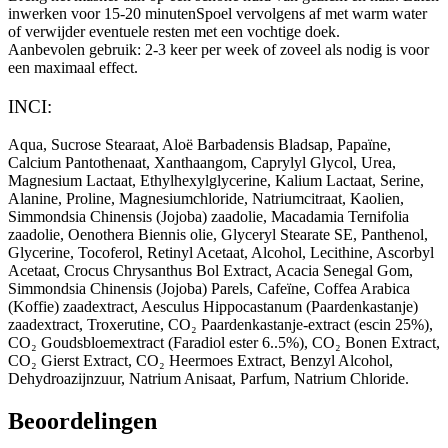
inwerken voor
15-20 minuten
Spoel vervolgens af met warm water
of verwijder eventuele resten met een vochtige doek.
Aanbevolen gebruik:
2-3 keer per week
of zoveel als nodig is voor
een maximaal effect.
INCI:
Aqua, Sucrose Stearaat, Aloë Barbadensis Bladsap, Papaïne,
Calcium Pantothenaat, Xanthaangom, Caprylyl Glycol, Urea,
Magnesium Lactaat, Ethylhexylglycerine, Kalium Lactaat, Serine,
Alanine, Proline, Magnesiumchloride, Natriumcitraat, Kaolien,
Simmondsia Chinensis (Jojoba) zaadolie, Macadamia Ternifolia
zaadolie, Oenothera Biennis olie, Glyceryl Stearate SE, Panthenol,
Glycerine, Tocoferol, Retinyl Acetaat, Alcohol, Lecithine, Ascorbyl
Acetaat, Crocus Chrysanthus Bol Extract, Acacia Senegal Gom,
Simmondsia Chinensis (Jojoba) Parels, Cafeïne, Coffea Arabica
(Koffie) zaadextract, Aesculus Hippocastanum (Paardenkastanje)
zaadextract, Troxerutine, CO₂ Paardenkastanje-extract (escin 25%),
CO₂ Goudsbloemextract (Faradiol ester 6..5%), CO₂ Bonen Extract,
CO₂ Gierst Extract, CO₂ Heermoes Extract, Benzyl Alcohol,
Dehydroazijnzuur, Natrium Anisaat, Parfum, Natrium Chloride.
Beoordelingen