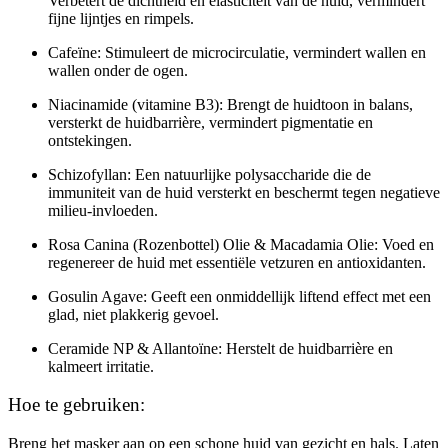
Verbetert de dichtheid en elasticiteit van de huid, vermindert
fijne lijntjes en rimpels.
Cafeïne:
Stimuleert de microcirculatie, vermindert wallen en
wallen onder de ogen.
Niacinamide (vitamine B3):
Brengt de huidtoon in balans,
versterkt de huidbarrière, vermindert pigmentatie en
ontstekingen.
Schizofyllan:
Een natuurlijke polysaccharide die de
immuniteit van de huid versterkt en beschermt tegen negatieve
milieu-invloeden.
Rosa Canina (Rozenbottel) Olie & Macadamia Olie:
Voed en
regenereer de huid met essentiële vetzuren en antioxidanten.
Gosulin Agave:
Geeft een onmiddellijk liftend effect met een
glad, niet plakkerig gevoel.
Ceramide NP & Allantoïne:
Herstelt de huidbarrière en
kalmeert irritatie.
Hoe te gebruiken:
Breng het masker aan op een schone huid van gezicht en hals. Laten