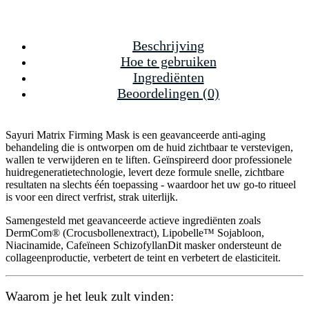
Beschrijving
Hoe te gebruiken
Ingrediënten
Beoordelingen (0)
Sayuri Matrix Firming Mask is een geavanceerde anti-aging
behandeling die is ontworpen om de huid zichtbaar te verstevigen,
wallen te verwijderen en te liften. Geïnspireerd door professionele
huidregeneratietechnologie, levert deze formule snelle, zichtbare
resultaten na slechts één toepassing - waardoor het uw go-to ritueel
is voor een direct verfrist, strak uiterlijk.
Samengesteld met geavanceerde actieve ingrediënten zoals
DermCom® (Crocusbollenextract)
,
Lipobelle™ Sojabloon
,
Niacinamide
,
Cafeïne
en
Schizofyllan
Dit masker ondersteunt de
collageenproductie, verbetert de teint en verbetert de elasticiteit.
Waarom je het leuk zult vinden: