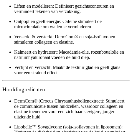
Liften en modelleren:
Definieert gezichtscontouren en
vermindert tekenen van verzakking.
Ontpopt en geeft energie:
Cafeïne stimuleert de
microcirculatie om wallen te verminderen.
Versterkt & versterkt:
DermCom® en soja-isoflavonen
stimuleren collageen en elastine.
Kalmeert en hydrateert:
Macadamia-olie, rozenbottelolie en
natriumhyaluronaat voeden de huid diep.
Verfijnt en verzacht:
Maakt de textuur glad en geeft glans
voor een stralend effect.
Hoofdingrediënten:
DermCom® (Crocus Chrysanthusbollenextract):
Stimuleert
de communicatie tussen huidcellen, waardoor collageen en
elastine toenemen voor een zichtbaar stevigere, jonger
uitziende huid.
Lipobelle™ Soyaglycone (soja-isoflavonen in liposomen):