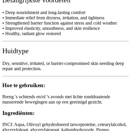
• Deep nourishment and long-lasting comfort
• Immediate relief from dryness, irritation, and tightness
• Strengthened barrier function against stress and cold weather
• Improved elasticity, smoothness, and skin resilience
• Healthy, radiant glow restored
Huidtype
Dry, sensitive, irritated, or barrier-compromised skin needing deep
repair and protection.
Hoe te gebruiken:
Breng 's ochtends en/of 's avonds met lichte ronddraaiende
masserende bewegingen aan op een gereinigd gezicht.
Ingrediënten:
INCI: Aqua, Olivoyl gehydroliseerd tarweproteïne, cetearylalcohol,
glyceryloleaat, glycerylstearaat, kaliumhydroxyde, Prunus