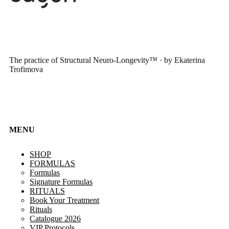
The practice of Structural Neuro-Longevity™ · by Ekaterina
Trofimova
MENU
SHOP
FORMULAS
Formulas
Signature Formulas
RITUALS
Book Your Treatment
Rituals
Catalogue 2026
VIP Protocols