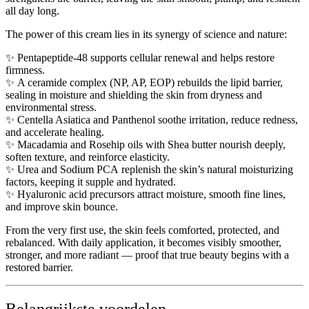
all day long.
The power of this cream lies in its synergy of science and nature:
✨
Pentapeptide-48
supports cellular renewal and helps restore
firmness.
✨
A ceramide complex (NP, AP, EOP)
rebuilds the lipid barrier,
sealing in moisture and shielding the skin from dryness and
environmental stress.
✨
Centella Asiatica and Panthenol
soothe irritation, reduce redness,
and accelerate healing.
✨
Macadamia and Rosehip oils with Shea butter
nourish deeply,
soften texture, and reinforce elasticity.
✨
Urea and Sodium PCA
replenish the skin’s natural moisturizing
factors, keeping it supple and hydrated.
✨
Hyaluronic acid precursors
attract moisture, smooth fine lines,
and improve skin bounce.
From the very first use, the skin feels
comforted, protected, and
rebalanced
. With daily application, it becomes visibly
smoother,
stronger, and more radiant
— proof that true beauty begins with a
restored barrier.
Belangrijkste voordelen