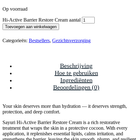
Op voorraad
Hi-Active Barrier Restore Cream aantal
Toevoegen aan winkelwagen
Categorieën:
Bestsellers
,
Gezichtsverzorging
Beschrijving
Hoe te gebruiken
Ingrediënten
Beoordelingen (0)
Your skin deserves more than hydration — it deserves
strength,
protection, and deep comfort
.
Sayuri Hi-Active Barrier Restore Cream is a rich restorative
treatment that wraps the skin in a protective cocoon. With every
application, it replenishes essential lipids, calms irritation, and
strengthens the barrier, leaving the skin smooth, plump, and resilient