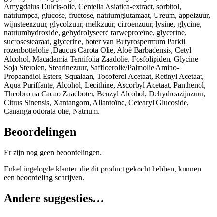
Amygdalus Dulcis-olie, Centella Asiatica-extract, sorbitol,
natriumpca, glucose, fructose, natriumglutamaat, Ureum, appelzuur,
wijnsteenzuur, glycolzuur, melkzuur, citroenzuur, lysine, glycine,
natriumhydroxide, gehydrolyseerd tarweproteïne, glycerine,
sucrosestearaat, glycerine, boter van Butyrospermum Parkii,
rozenbottelolie ,Daucus Carota Olie, Aloë Barbadensis, Cetyl
Alcohol, Macadamia Ternifolia Zaadolie, Fosfolipiden, Glycine
Soja Sterolen, Stearinezuur, Saffloerolie/Palmolie Amino-
Propaandiol Esters, Squalaan, Tocoferol Acetaat, Retinyl Acetaat,
Aqua Puriffante, Alcohol, Lecithine, Ascorbyl Acetaat, Panthenol,
Theobroma Cacao Zaadboter, Benzyl Alcohol, Dehydroazijnzuur,
Citrus Sinensis, Xantangom, Allantoïne, Cetearyl Glucoside,
Cananga odorata olie, Natrium.
Beoordelingen
Er zijn nog geen beoordelingen.
Enkel ingelogde klanten die dit product gekocht hebben, kunnen
een beoordeling schrijven.
Andere suggesties…